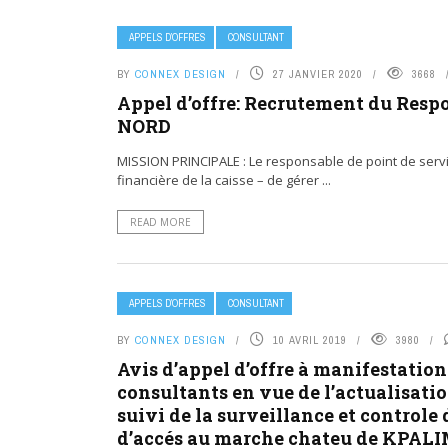
APPELS D’OFFRES
CONSULTANT
BY
CONNEX DESIGN
27 JANVIER 2020
3668
Appel d’offre: Recrutement du Respo
NORD
MISSION PRINCIPALE : Le responsable de point de servic
financière de la caisse – de gérer ...
READ MORE
APPELS D’OFFRES
CONSULTANT
BY
CONNEX DESIGN
10 AVRIL 2019
3980
Avis d’appel d’offre à manifestation
consultants en vue de l’actualisatio
suivi de la surveillance et control
d’accés au marche chateu de KPAL