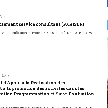
0
rutement service consultant (PARISER)
N° d’Identification du Projet : P-DJ-I00-001 Prêt N° 2100150033693
0
t d’Appui à la Réalisation des
 à la promotion des activités dans les
rection Programmation et Suivi Évaluation
N° d’Identification du Projet : P-DJ-I00-001 Prêt N° 2100150033693