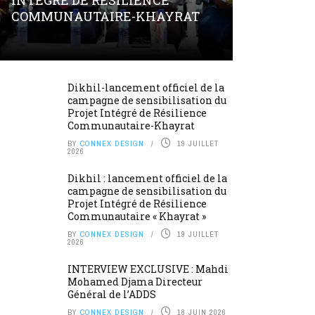
INTÉGRÉ DE RÉSILIENCE
COMMUNAUTAIRE-KHAYRAT
Dikhil-lancement officiel de la
campagne de sensibilisation du
Projet Intégré de Résilience
Communautaire-Khayrat
BY
CONNEX DESIGN
19 JUILLET
2026
Dikhil : lancement officiel de la
campagne de sensibilisation du
Projet Intégré de Résilience
Communautaire « Khayrat »
BY
CONNEX DESIGN
19 JUILLET
2026
INTERVIEW EXCLUSIVE : Mahdi
Mohamed Djama Directeur
Général de l’ADDS
BY
CONNEX DESIGN
18 JUIN 2026