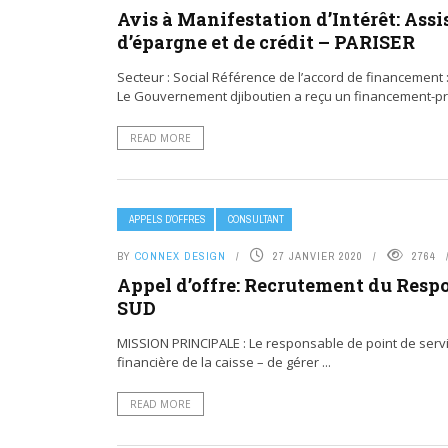
Avis à Manifestation d’Intérêt: Ass
d’épargne et de crédit – PARISER
Secteur : Social Référence de l’accord de financement : 
Le Gouvernement djiboutien a reçu un financement-prêt
READ MORE
APPELS D’OFFRES
CONSULTANT
BY
CONNEX DESIGN
27 JANVIER 2020
2764
Appel d’offre: Recrutement du Respo
SUD
MISSION PRINCIPALE : Le responsable de point de servic
financière de la caisse – de gérer ...
READ MORE