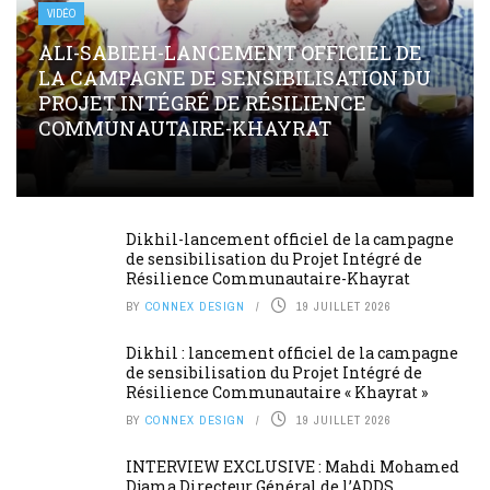
VIDÉO
ALI-SABIEH-LANCEMENT OFFICIEL DE
LA CAMPAGNE DE SENSIBILISATION DU
PROJET INTÉGRÉ DE RÉSILIENCE
COMMUNAUTAIRE-KHAYRAT
Dikhil-lancement officiel de la campagne
de sensibilisation du Projet Intégré de
Résilience Communautaire-Khayrat
BY
CONNEX DESIGN
19 JUILLET 2026
Dikhil : lancement officiel de la campagne
de sensibilisation du Projet Intégré de
Résilience Communautaire « Khayrat »
BY
CONNEX DESIGN
19 JUILLET 2026
INTERVIEW EXCLUSIVE : Mahdi Mohamed
Djama Directeur Général de l’ADDS