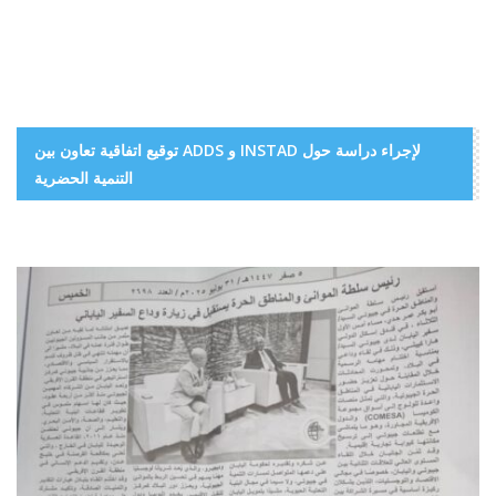
توقيع اتفاقية تعاون بين ADDS و INSTAD لإجراء دراسة حول
التنمية الحضرية