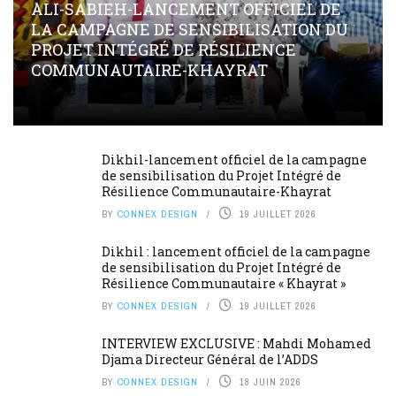
ALI-SABIEH-LANCEMENT OFFICIEL DE
LA CAMPAGNE DE SENSIBILISATION DU
PROJET INTÉGRÉ DE RÉSILIENCE
COMMUNAUTAIRE-KHAYRAT
Dikhil-lancement officiel de la campagne
de sensibilisation du Projet Intégré de
Résilience Communautaire-Khayrat
BY
CONNEX DESIGN
19 JUILLET 2026
Dikhil : lancement officiel de la campagne
de sensibilisation du Projet Intégré de
Résilience Communautaire « Khayrat »
BY
CONNEX DESIGN
19 JUILLET 2026
INTERVIEW EXCLUSIVE : Mahdi Mohamed
Djama Directeur Général de l’ADDS
BY
CONNEX DESIGN
18 JUIN 2026