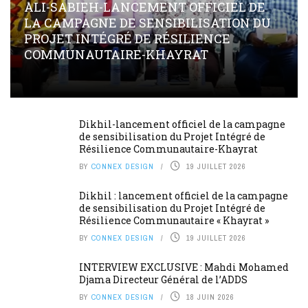
ALI-SABIEH-LANCEMENT OFFICIEL DE
LA CAMPAGNE DE SENSIBILISATION DU
PROJET INTÉGRÉ DE RÉSILIENCE
COMMUNAUTAIRE-KHAYRAT
Dikhil-lancement officiel de la campagne
de sensibilisation du Projet Intégré de
Résilience Communautaire-Khayrat
BY
CONNEX DESIGN
19 JUILLET 2026
Dikhil : lancement officiel de la campagne
de sensibilisation du Projet Intégré de
Résilience Communautaire « Khayrat »
BY
CONNEX DESIGN
19 JUILLET 2026
INTERVIEW EXCLUSIVE : Mahdi Mohamed
Djama Directeur Général de l’ADDS
BY
CONNEX DESIGN
18 JUIN 2026