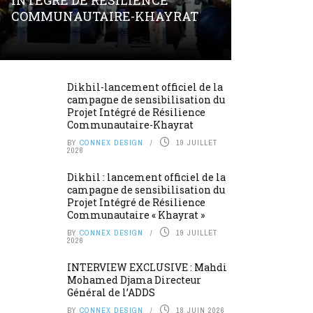
INTÉGRÉ DE RÉSILIENCE
COMMUNAUTAIRE-KHAYRAT
Dikhil-lancement officiel de la
campagne de sensibilisation du
Projet Intégré de Résilience
Communautaire-Khayrat
BY
CONNEX DESIGN
19 JUILLET
2026
Dikhil : lancement officiel de la
campagne de sensibilisation du
Projet Intégré de Résilience
Communautaire « Khayrat »
BY
CONNEX DESIGN
19 JUILLET
2026
INTERVIEW EXCLUSIVE : Mahdi
Mohamed Djama Directeur
Général de l’ADDS
BY
CONNEX DESIGN
18 JUIN 2026