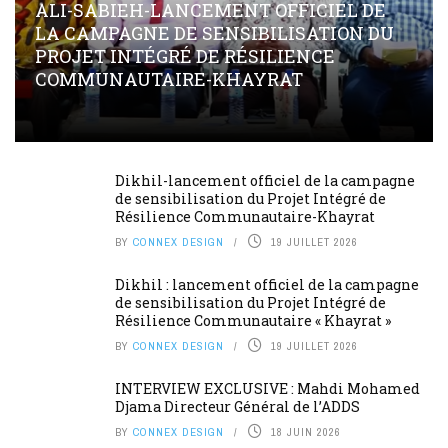
ALI-SABIEH-LANCEMENT OFFICIEL DE
LA CAMPAGNE DE SENSIBILISATION DU
PROJET INTÉGRÉ DE RÉSILIENCE
COMMUNAUTAIRE-KHAYRAT
Dikhil-lancement officiel de la campagne
de sensibilisation du Projet Intégré de
Résilience Communautaire-Khayrat
BY
CONNEX DESIGN
19 JUILLET 2026
Dikhil : lancement officiel de la campagne
de sensibilisation du Projet Intégré de
Résilience Communautaire « Khayrat »
BY
CONNEX DESIGN
19 JUILLET 2026
INTERVIEW EXCLUSIVE : Mahdi Mohamed
Djama Directeur Général de l’ADDS
BY
CONNEX DESIGN
18 JUIN 2026