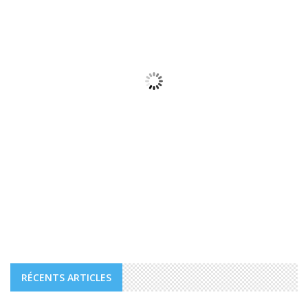
31
°C
Ensoleillé
Sunrise:
05:55
Sunset:
18:30
Prévisions horaires
11:00
33
°
/
34
°
Weather from WeatherAPI
RÉCENTS ARTICLES