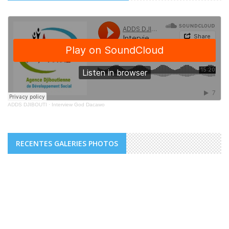
ADDS DJIBOUTI
·
Interview God Dacawo
RECENTES GALERIES PHOTOS