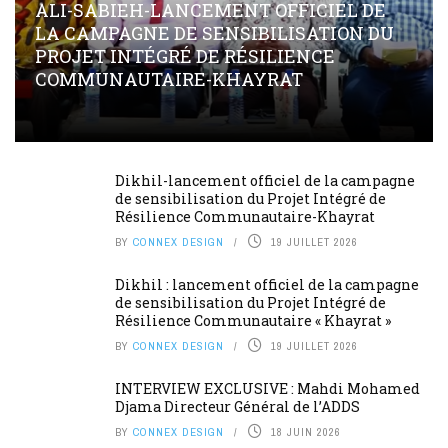
ALI-SABIEH-LANCEMENT OFFICIEL DE
LA CAMPAGNE DE SENSIBILISATION DU
PROJET INTÉGRÉ DE RÉSILIENCE
COMMUNAUTAIRE-KHAYRAT
Dikhil-lancement officiel de la campagne
de sensibilisation du Projet Intégré de
Résilience Communautaire-Khayrat
BY
CONNEX DESIGN
19 JUILLET 2026
Dikhil : lancement officiel de la campagne
de sensibilisation du Projet Intégré de
Résilience Communautaire « Khayrat »
BY
CONNEX DESIGN
19 JUILLET 2026
INTERVIEW EXCLUSIVE : Mahdi Mohamed
Djama Directeur Général de l’ADDS
BY
CONNEX DESIGN
18 JUIN 2026