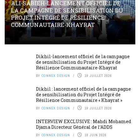
ALI-SABIEH-LANCEMENT OFFICIEL DE
LA CAMPAGNE DE SENSIBILISATION DU
PROJET INTÉGRÉ DE RÉSILIENCE
COMMUNAUTAIRE-KHAYRAT
Dikhil-lancement officiel de la campagne
de sensibilisation du Projet Intégré de
Résilience Communautaire-Khayrat
BY
CONNEX DESIGN
19 JUILLET 2026
Dikhil : lancement officiel de la campagne
de sensibilisation du Projet Intégré de
Résilience Communautaire « Khayrat »
BY
CONNEX DESIGN
19 JUILLET 2026
INTERVIEW EXCLUSIVE : Mahdi Mohamed
Djama Directeur Général de l’ADDS
BY
CONNEX DESIGN
18 JUIN 2026