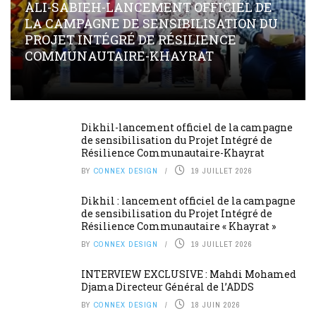
ALI-SABIEH-LANCEMENT OFFICIEL DE
LA CAMPAGNE DE SENSIBILISATION DU
PROJET INTÉGRÉ DE RÉSILIENCE
COMMUNAUTAIRE-KHAYRAT
Dikhil-lancement officiel de la campagne
de sensibilisation du Projet Intégré de
Résilience Communautaire-Khayrat
BY
CONNEX DESIGN
19 JUILLET 2026
Dikhil : lancement officiel de la campagne
de sensibilisation du Projet Intégré de
Résilience Communautaire « Khayrat »
BY
CONNEX DESIGN
19 JUILLET 2026
INTERVIEW EXCLUSIVE : Mahdi Mohamed
Djama Directeur Général de l’ADDS
BY
CONNEX DESIGN
18 JUIN 2026