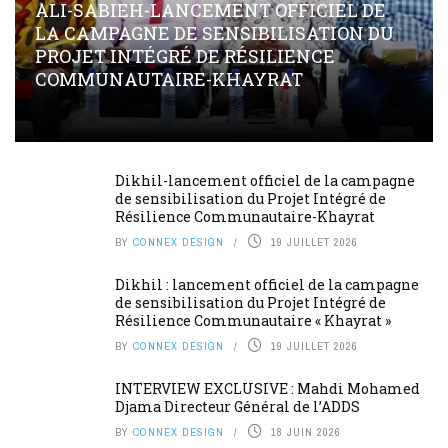
ALI-SABIEH-LANCEMENT OFFICIEL DE
LA CAMPAGNE DE SENSIBILISATION DU
PROJET INTÉGRÉ DE RÉSILIENCE
COMMUNAUTAIRE-KHAYRAT
Dikhil-lancement officiel de la campagne
de sensibilisation du Projet Intégré de
Résilience Communautaire-Khayrat
BY
CONNEX DESIGN
19 JUILLET 2026
Dikhil : lancement officiel de la campagne
de sensibilisation du Projet Intégré de
Résilience Communautaire « Khayrat »
BY
CONNEX DESIGN
19 JUILLET 2026
INTERVIEW EXCLUSIVE : Mahdi Mohamed
Djama Directeur Général de l’ADDS
BY
CONNEX DESIGN
18 JUIN 2026