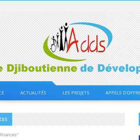
CE
ACTUALITÉS
LES PROJETS
APPELS D’OFFR
CES
 finances"