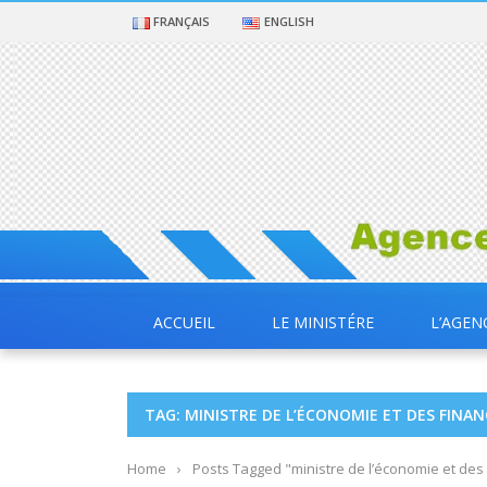
FRANÇAIS
ENGLISH
ACCUEIL
LE MINISTÉRE
L’AGEN
TAG: MINISTRE DE L’ÉCONOMIE ET DES FINAN
Home
›
Posts Tagged "ministre de l’économie et des