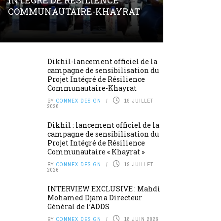
INTÉGRÉ DE RÉSILIENCE
COMMUNAUTAIRE-KHAYRAT
Dikhil-lancement officiel de la
campagne de sensibilisation du
Projet Intégré de Résilience
Communautaire-Khayrat
BY
CONNEX DESIGN
19 JUILLET
2026
Dikhil : lancement officiel de la
campagne de sensibilisation du
Projet Intégré de Résilience
Communautaire « Khayrat »
BY
CONNEX DESIGN
19 JUILLET
2026
INTERVIEW EXCLUSIVE : Mahdi
Mohamed Djama Directeur
Général de l’ADDS
BY
CONNEX DESIGN
18 JUIN 2026