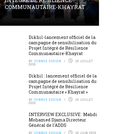
INTÉGRÉ DE RÉSILIENCE
COMMUNAUTAIRE-KHAYRAT
Dikhil-lancement officiel de la
campagne de sensibilisation du
Projet Intégré de Résilience
Communautaire-Khayrat
BY
CONNEX DESIGN
19 JUILLET
2026
Dikhil : lancement officiel de la
campagne de sensibilisation du
Projet Intégré de Résilience
Communautaire « Khayrat »
BY
CONNEX DESIGN
19 JUILLET
2026
INTERVIEW EXCLUSIVE : Mahdi
Mohamed Djama Directeur
Général de l’ADDS
BY
CONNEX DESIGN
18 JUIN 2026