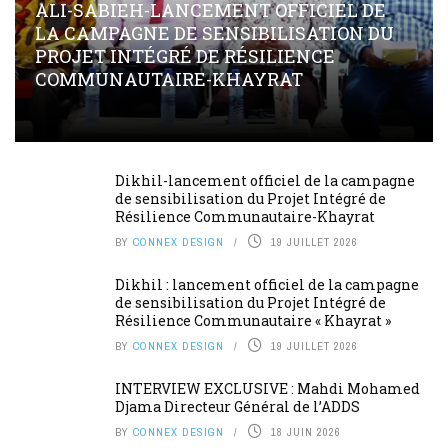
ALI-SABIEH-LANCEMENT OFFICIEL DE
LA CAMPAGNE DE SENSIBILISATION DU
PROJET INTÉGRÉ DE RÉSILIENCE
COMMUNAUTAIRE-KHAYRAT
Dikhil-lancement officiel de la campagne
de sensibilisation du Projet Intégré de
Résilience Communautaire-Khayrat
BY
CONNEX DESIGN
19 JUILLET 2026
Dikhil : lancement officiel de la campagne
de sensibilisation du Projet Intégré de
Résilience Communautaire « Khayrat »
BY
CONNEX DESIGN
19 JUILLET 2026
INTERVIEW EXCLUSIVE : Mahdi Mohamed
Djama Directeur Général de l’ADDS
BY
CONNEX DESIGN
18 JUIN 2026