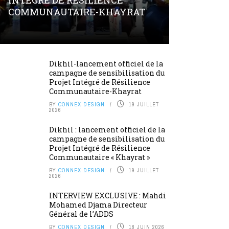
INTÉGRÉ DE RÉSILIENCE
COMMUNAUTAIRE-KHAYRAT
Dikhil-lancement officiel de la
campagne de sensibilisation du
Projet Intégré de Résilience
Communautaire-Khayrat
BY
CONNEX DESIGN
19 JUILLET
2026
Dikhil : lancement officiel de la
campagne de sensibilisation du
Projet Intégré de Résilience
Communautaire « Khayrat »
BY
CONNEX DESIGN
19 JUILLET
2026
INTERVIEW EXCLUSIVE : Mahdi
Mohamed Djama Directeur
Général de l’ADDS
BY
CONNEX DESIGN
18 JUIN 2026