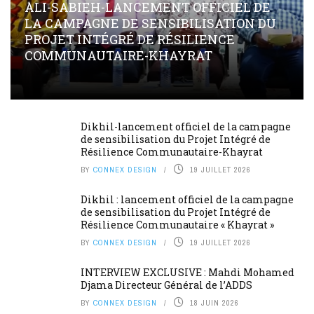
ALI-SABIEH-LANCEMENT OFFICIEL DE
LA CAMPAGNE DE SENSIBILISATION DU
PROJET INTÉGRÉ DE RÉSILIENCE
COMMUNAUTAIRE-KHAYRAT
Dikhil-lancement officiel de la campagne
de sensibilisation du Projet Intégré de
Résilience Communautaire-Khayrat
BY
CONNEX DESIGN
19 JUILLET 2026
Dikhil : lancement officiel de la campagne
de sensibilisation du Projet Intégré de
Résilience Communautaire « Khayrat »
BY
CONNEX DESIGN
19 JUILLET 2026
INTERVIEW EXCLUSIVE : Mahdi Mohamed
Djama Directeur Général de l’ADDS
BY
CONNEX DESIGN
18 JUIN 2026