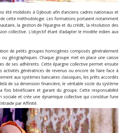
nsi été mobilisés à Djibouti afin d’anciens cadres nationaux et
x de cette méthodologie. Les formations portaient notamment
taire, la gestion de l’épargne et du crédit, la résolution des
ion collective. L’objectif étant d’adapter le modèle indien aux
tution de petits groupes homogènes composés généralement
es ou géographiques. Chaque groupe met en place une caisse
es de ses adhérents. Cette épargne collective permet ensuite
 activités génératrices de revenus ou encore de faire face à
airement aux systèmes bancaires classiques, les prêts accordés
là de sa dimension financière, le véritable socle du système
 fois bénéficiaire et garant du groupe. Cette responsabilité
on sociale et crée une dynamique collective qui constitue l’une
traide par Affinité.