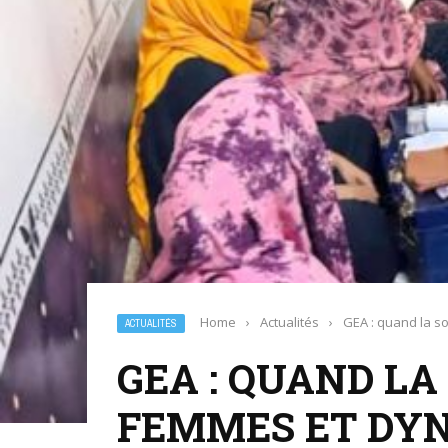
Home
›
Actualités
›
GEA : quand la so
ACTUALITÉS
GEA : QUAND LA
FEMMES ET DYNA