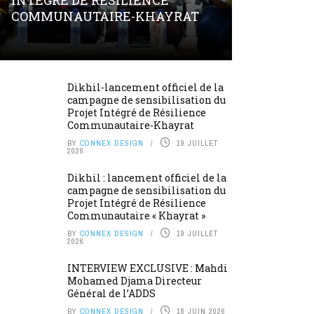
INTÉGRÉ DE RÉSILIENCE
COMMUNAUTAIRE-KHAYRAT
Dikhil-lancement officiel de la
campagne de sensibilisation du
Projet Intégré de Résilience
Communautaire-Khayrat
BY
CONNEX DESIGN
19 JUILLET
2026
Dikhil : lancement officiel de la
campagne de sensibilisation du
Projet Intégré de Résilience
Communautaire « Khayrat »
BY
CONNEX DESIGN
19 JUILLET
2026
INTERVIEW EXCLUSIVE : Mahdi
Mohamed Djama Directeur
Général de l’ADDS
BY
CONNEX DESIGN
18 JUIN 2026