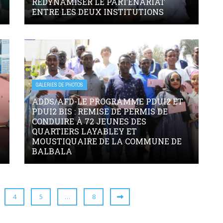
REDYNAMISER LE PARTENARIAT
ENTRE LES DEUX INSTITUTIONS
GALERIES DE PHOTOS
ADDS/AFD-LE PROGRAMME PDUI2 ET
PDUI2 BIS : REMISE DE PERMIS DE
CONDUIRE À 72 JEUNES DES
QUARTIERS LAYABLEY ET
MOUSTIQUAIRE DE LA COMMUNE DE
BALBALA
4
5
…
8