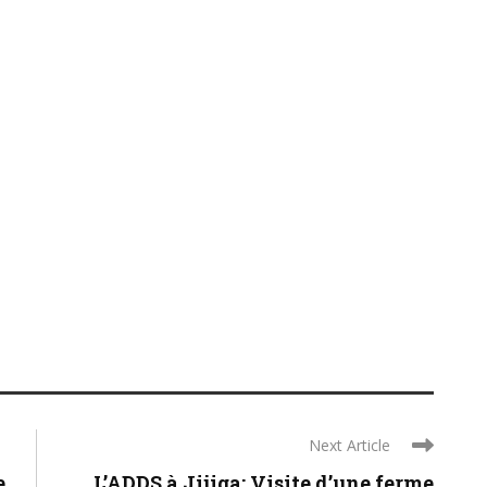
Next Article
...
L’ADDS à Jijiga: Visite d’une ferme