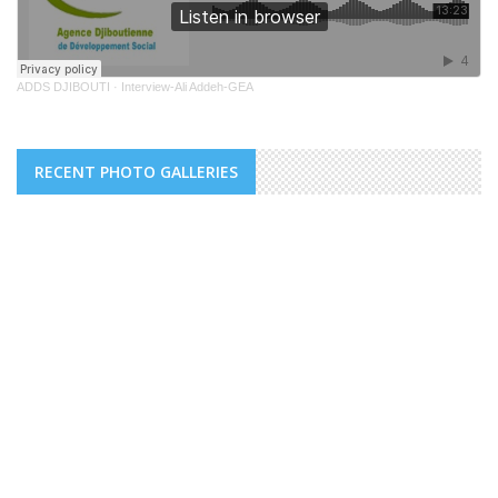
ADDS DJIBOUTI
·
Interview-Ali Addeh-GEA
RECENT PHOTO GALLERIES