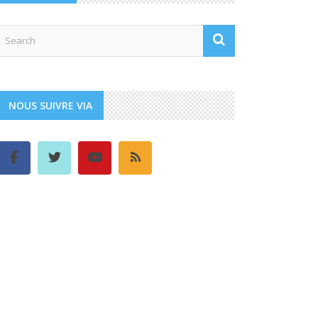
NOUS SUIVRE VIA
Djibouti
21:21,
août 6, 2026
31
°C