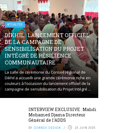
ACTUALITÉS
DIKHIL : LANCEMENT OFFICIEL
DE LA CAMPAGNE DE
SENSIBILISATION DU PROJET
INTÉGRÉ DE RÉSILIENCE
COMMUNAUTAIRE ...
La salle de cérémonie du Conseil régional de
Dikhil a accueilli une grande cérémonie riche en
couleurs à l’occasion du lancement officiel de la
campagne de sensibilisation du Projet Intégré ...
INTERVIEW EXCLUSIVE : Mahdi
Mohamed Djama Directeur
Général de l’ADDS
BY
CONNEX DESIGN
18 JUIN 2026