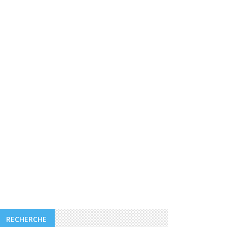
L’INVITÉ DE LA SEMAINE
MAHDI MOHAMED DJAMA-DG
DE L’ADDS
La mission première de notre agence est de
réaliser les objectifs de l’Initiative Nationale de
Développement Sociale (INDS), lancée en 2007
auparavant par le Chef de l’Etat djiboutien, qui
se ...
RECHERCHE