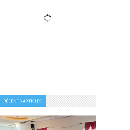
Dégagé
Sunrise:
05:55
Sunset:
18:30
Prévisions horaires
03:00
32
°
/
32
°
Weather from WeatherAPI
RÉCENTS ARTICLES