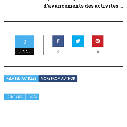
d’avancements des activités ...
0
SHARES
+
0
0
RELATED ARTICLES
MORE FROM AUTHOR
DRDIP VIDÉO
VIDÉO