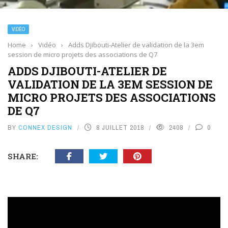
VIDÉO
Home
›
Vidéo
›
Adds Djibouti-Atelier de validation de la 3em
session de micro projets des associations de Q7
ADDS DJIBOUTI-ATELIER DE
VALIDATION DE LA 3EM SESSION DE
MICRO PROJETS DES ASSOCIATIONS
DE Q7
BY
CONNEX DESIGN
8 JUILLET 2018
2408
0
SHARE: