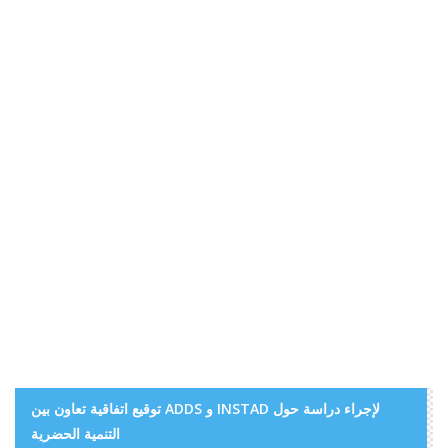
توقيع اتفاقية تعاون بين ADDS و INSTAD لإجراء دراسة حول
التنمية الحضرية