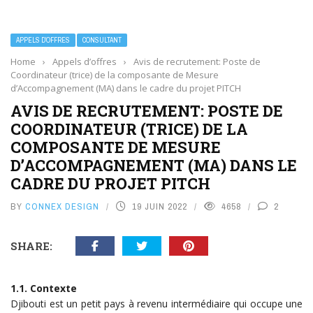
APPELS D’OFFRES
CONSULTANT
Home
›
Appels d’offres
›
Avis de recrutement: Poste de
Coordinateur (trice) de la composante de Mesure
d’Accompagnement (MA) dans le cadre du projet PITCH
AVIS DE RECRUTEMENT: POSTE DE
COORDINATEUR (TRICE) DE LA
COMPOSANTE DE MESURE
D’ACCOMPAGNEMENT (MA) DANS LE
CADRE DU PROJET PITCH
BY
CONNEX DESIGN
19 JUIN 2022
4658
2
SHARE:
1.1. Contexte
Djibouti est un petit pays à revenu intermédiaire qui occupe une