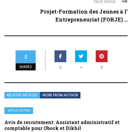
Next Article
Projet-Formation des Jeunes à l’
Entrepreneuriat (FORJE) ...
0
SHARES
+
0
0
RELATED ARTICLES
MORE FROM AUTHOR
APPELS D’OFFRES
Avis de recrutement: Assistant administratif et
comptable pour Obock et Dikhil