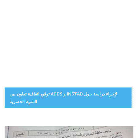
توقيع اتفاقية تعاون بين ADDS و INSTAD لإجراء دراسة حول
التنمية الحضرية