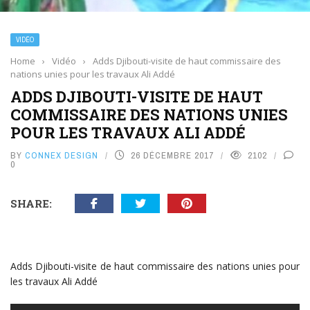
VIDÉO
Home
›
Vidéo
›
Adds Djibouti-visite de haut commissaire des
nations unies pour les travaux Ali Addé
ADDS DJIBOUTI-VISITE DE HAUT
COMMISSAIRE DES NATIONS UNIES
POUR LES TRAVAUX ALI ADDÉ
BY
CONNEX DESIGN
26 DÉCEMBRE 2017
2102
0
SHARE:
Adds Djibouti-visite de haut commissaire des nations unies pour
les travaux Ali Addé