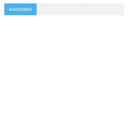
MAGAZINES
MAGAZINES
PUBLICATIONS @FR
MAGAZINE “AGIR” NUMÉRO 4 /
EDITORIAL.
Des valeurs dont la mesure ne peut être comble dans un
monde, emblématique de facteurs d’imprévisibilité et de
déchirements internes de sociétés et qui détient le triste
record jamais égalé ...