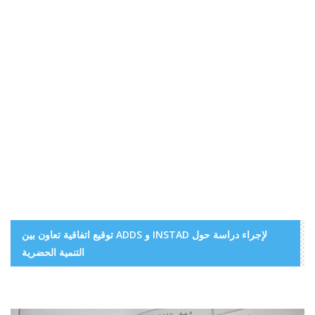
توقيع اتفاقية تعاون بين ADDS و INSTAD لإجراء دراسة حول
التنمية الحضرية