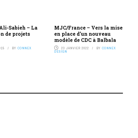
Ali-Sabieh – La
MJC/France – Vers la mise
on de projets
en place d’un nouveau
modèle de CDC à Balbala
015
BY
CONNEX
23 JANVIER 2022
BY
CONNEX
DESIGN