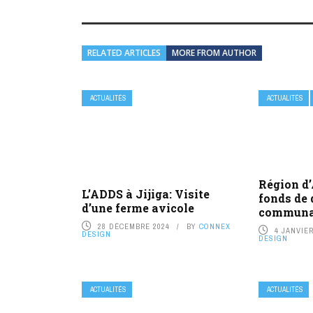
RELATED ARTICLES
MORE FROM AUTHOR
ACTUALITÉS
ACTUALITÉS
Région d’
L’ADDS à Jijiga: Visite
fonds de
d’une ferme avicole
communa
28 DÉCEMBRE 2024
BY
CONNEX
4 JANVIER
DESIGN
DESIGN
ACTUALITÉS
ACTUALITÉS