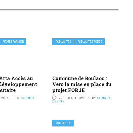
PROJET PARISER
ACTUALITÉS
ACTUALITÉS FORGE
Arta Accès au
Commune de Boulaos :
 développement
Vers la mise en place du
utaire
projet FORJE
 2017
BY
CONNEX
22 JUILLET 2020
BY
CONNEX
DESIGN
ACTUALITÉS