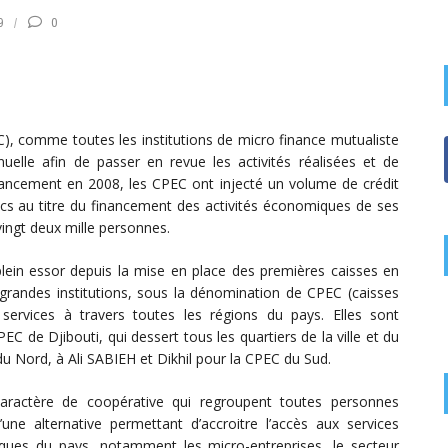
9
0
C), comme toutes les institutions de micro finance mutualiste
lle afin de passer en revue les activités réalisées et de
 lancement en 2008, les CPEC ont injecté un volume de crédit
rancs au titre du financement des activités économiques de ses
 vingt deux mille personnes.
plein essor depuis la mise en place des premières caisses en
 grandes institutions, sous la dénomination de CPEC (caisses
 services à travers toutes les régions du pays. Elles sont
EC de Djibouti, qui dessert tous les quartiers de la ville et du
du Nord, à Ali SABIEH et Dikhil pour la CPEC du Sud.
caractère de coopérative qui regroupent toutes personnes
e alternative permettant d’accroitre l’accès aux services
iques du pays, notamment les micro-entreprises, le secteur