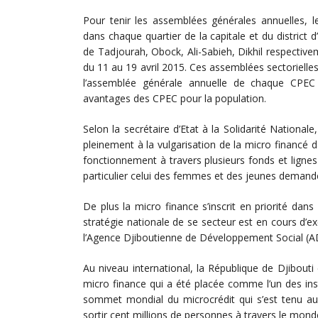
Pour tenir les assemblées générales annuelles, 
dans chaque quartier de la capitale et du district
de Tadjourah, Obock, Ali-Sabieh, Dikhil respectiv
du 11 au 19 avril 2015. Ces assemblées sectorielle
l’assemblée générale annuelle de chaque CPEC e
avantages des CPEC pour la population.
Selon la secrétaire d’Etat à la Solidarité Natio
pleinement à la vulgarisation de la micro financé d
fonctionnement à travers plusieurs fonds et lignes 
particulier celui des femmes et des jeunes demand
De plus la micro finance s’inscrit en priorité dan
stratégie nationale de se secteur est en cours d’ex
l’Agence Djiboutienne de Développement Social (A
Au niveau international, la République de Djibouti
micro finance qui a été placée comme l’un des instr
sommet mondial du microcrédit qui s’est tenu aux
sortir cent millions de personnes à travers le mon