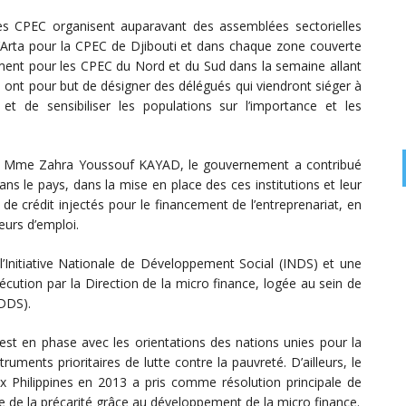
les CPEC organisent auparavant des assemblées sectorielles
 d’Arta pour la CPEC de Djibouti et dans chaque zone couverte
ement pour les CPEC du Nord et du Sud dans la semaine allant
s ont pour but de désigner des délégués qui viendront siéger à
t de sensibiliser les populations sur l’importance et les
nale, Mme Zahra Youssouf KAYAD, le gouvernement a contribué
ans le pays, dans la mise en place des ces institutions et leur
de crédit injectés pour le financement de l’entreprenariat, en
eurs d’emploi.
s l’Initiative Nationale de Développement Social (INDS) et une
écution par la Direction de la micro finance, logée au sein de
DDS).
 est en phase avec les orientations des nations unies pour la
uments prioritaires de lutte contre la pauvreté. D’ailleurs, le
 Philippines en 2013 a pris comme résolution principale de
de de la précarité grâce au développement de la micro finance.