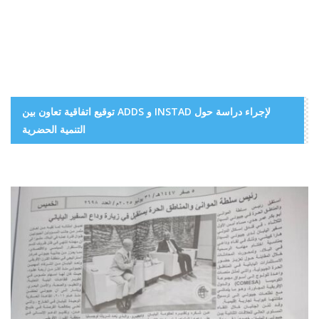
توقيع اتفاقية تعاون بين ADDS و INSTAD لإجراء دراسة حول
التنمية الحضرية