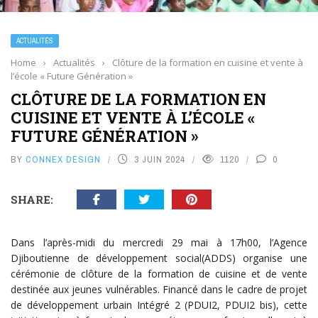
ACTUALITÉS
Home
›
Actualités
›
Clôture de la formation en cuisine et vente à
l’école « Future Génération »
CLÔTURE DE LA FORMATION EN
CUISINE ET VENTE À L’ÉCOLE «
FUTURE GÉNÉRATION »
BY
CONNEX DESIGN
3 JUIN 2024
1120
0
SHARE:
Dans l’après-midi du mercredi 29 mai à 17h00, l’Agence
Djiboutienne de développement social(ADDS) organise une
cérémonie de clôture de la formation de cuisine et de vente
destinée aux jeunes vulnérables. Financé dans le cadre de projet
de développement urbain Intégré 2 (PDUI2, PDUI2 bis), cette