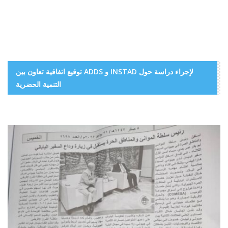
توقيع اتفاقية تعاون بين ADDS و INSTAD لإجراء دراسة حول
التنمية الحضرية