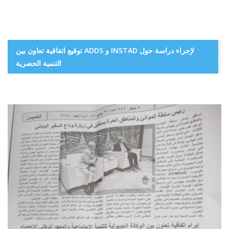
توقيع اتفاقية تعاون بين ADDS و INSTAD لإجراء دراسة حول
التنمية الحضرية