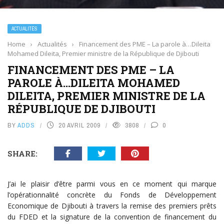
ACTUALITÉS
Home
›
Actualités
›
Financement des PME – La parole à…Dileita
Mohamed Dileita, Premier ministre de la République de Djibouti
FINANCEMENT DES PME – LA
PAROLE À…DILEITA MOHAMED
DILEITA, PREMIER MINISTRE DE LA
RÉPUBLIQUE DE DJIBOUTI
BY
ADDS
20 AVRIL 2009
3808
0
SHARE:
J’ai le plaisir d’être parmi vous en ce moment qui marque
l’opérationnalité concrète du Fonds de Développement
Economique de Djibouti à travers la remise des premiers prêts
du FDED et la signature de la convention de financement du