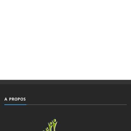
MAGAZINES
PUBLICATIONS @FR
MAGAZINE “AGIR” NUMÉRO 4 /
EDITORIAL.
Des valeurs dont la mesure ne peut être comble dans un
monde, emblématique de facteurs d’imprévisibilité et de
déchirements internes de sociétés et qui détient le triste
record jamais égalé ...
A PROPOS