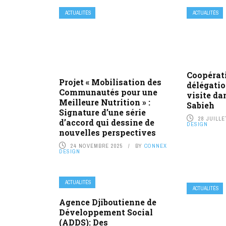
ACTUALITÉS
ACTUALITÉS
Coopérati
Projet « Mobilisation des
délégatio
Communautés pour une
visite dan
Meilleure Nutrition » :
Sabieh
Signature d’une série
28 JUILLE
d’accord qui dessine de
DESIGN
nouvelles perspectives
24 NOVEMBRE 2025
BY
CONNEX
DESIGN
ACTUALITÉS
ACTUALITÉS
Agence Djiboutienne de
Développement Social
(ADDS): Des