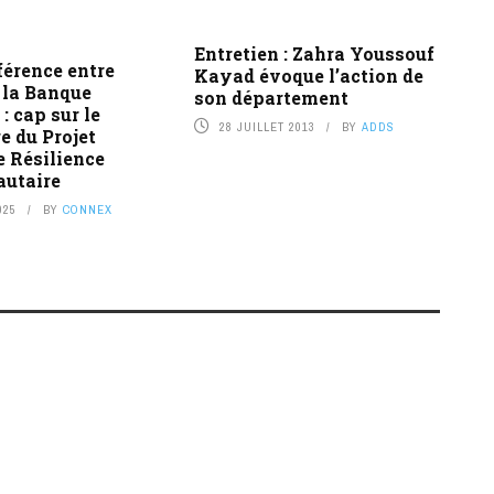
Entretien : Zahra Youssouf
férence entre
Kayad évoque l’action de
 la Banque
son département
: cap sur le
28 JUILLET 2013
BY
ADDS
e du Projet
e Résilience
utaire
025
BY
CONNEX