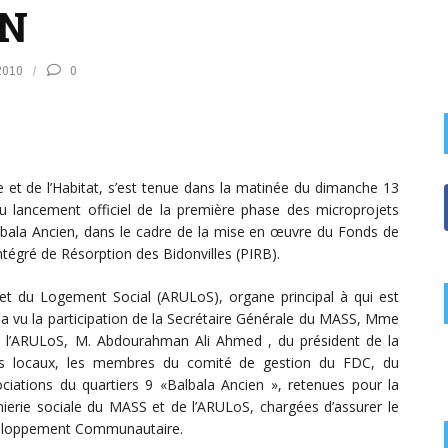
EN
2010
0
me et de l’Habitat, s’est tenue dans la matinée du dimanche 13
u lancement officiel de la première phase des microprojets
bala Ancien, dans le cadre de la mise en œuvre du Fonds de
gré de Résorption des Bidonvilles (PIRB).
 et du Logement Social (ARULoS), organe principal à qui est
a vu la participation de la Secrétaire Générale du MASS, Mme
l’ARULoS, M. Abdourahman Ali Ahmed , du président de la
us locaux, les membres du comité de gestion du FDC, du
iations du quartiers 9 «Balbala Ancien », retenues pour la
énierie sociale du MASS et de l’ARULoS, chargées d’assurer le
veloppement Communautaire.