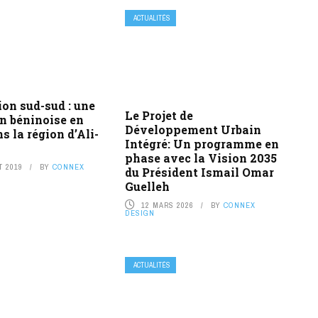
ACTUALITÉS
on sud-sud : une
Le Projet de
n béninoise en
Développement Urbain
s la région d’Ali-
Intégré: Un programme en
phase avec la Vision 2035
T 2019
BY
CONNEX
du Président Ismail Omar
Guelleh
12 MARS 2026
BY
CONNEX
DESIGN
ACTUALITÉS