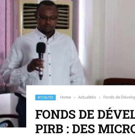
Home
›
Actualités
›
Fonds de Dévelop
ACTUALITÉS
FONDS DE DÉVE
PIRB : DES MIC