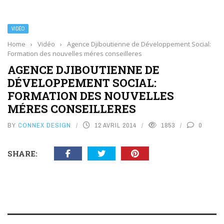
VIDÉO
Home
›
Vidéo
›
Agence Djiboutienne de Développement Social:
Formation des nouvelles méres conseilleres
AGENCE DJIBOUTIENNE DE
DÉVELOPPEMENT SOCIAL:
FORMATION DES NOUVELLES
MÉRES CONSEILLERES
BY
CONNEX DESIGN
12 AVRIL 2014
1853
0
SHARE: