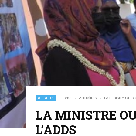
Home
›
Actualités
›
La ministre Oulo
ACTUALITÉS
LA MINISTRE O
L’ADDS