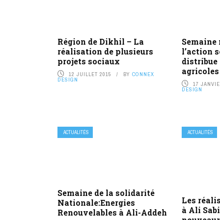
Région de Dikhil – La
Semaine 
réalisation de plusieurs
l’action 
projets sociaux
distribue
agricoles
12 JUILLET 2015
BY
CONNEX
DESIGN
17 JANVIE
DESIGN
ACTUALITÉS
ACTUALITÉS
Semaine de la solidarité
Les réali
Nationale:Energies
à Ali Sab
Renouvelables à Ali-Addeh
nouveaux