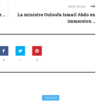
Next Article
...
La ministre Ouloufa Ismail Abdo en
immersion ...
+
0
0
ACTUALITÉS