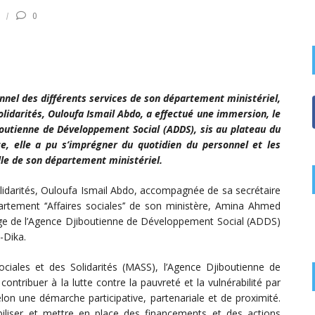
0
onnel des différents services de son département ministériel,
solidarités, Ouloufa Ismail Abdo, a effectué une immersion, le
iboutienne de Développement Social (ADDS), sis au plateau du
, elle a pu s’imprégner du quotidien du personnel et les
lle de son département ministériel.
solidarités, Ouloufa Ismail Abdo, accompagnée de sa secrétaire
partement ‘‘Affaires sociales’’ de son ministère, Amina Ahmed
iège de l’Agence Djiboutienne de Développement Social (ADDS)
-Dika.
sociales et des Solidarités (MASS), l’Agence Djiboutienne de
tribuer à la lutte contre la pauvreté et la vulnérabilité par
lon une démarche participative, partenariale et de proximité.
liser et mettre en place des financements et des actions