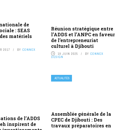
nationale de
Réunion stratégique entre
sociale : SEAS
l’ADDS et l’ANPC en faveur
 des matériels
de l’entrepreneuriat
culturel à Djibouti
R 2017
BY
CONNEX
19 JUIN 2025
BY
CONNEX
DESIGN
ACTUALITÉS
Assemblée générale de la
sations de l’ADDS
CPEC de Djibouti : Des
ieh inspirent de
travaux préparatoires en
 investissements