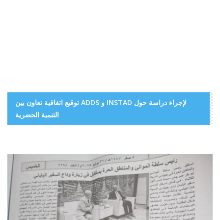
توقيع اتفاقية تعاون بين ADDS و INSTAD لإجراء دراسة حول
التنمية الحضرية