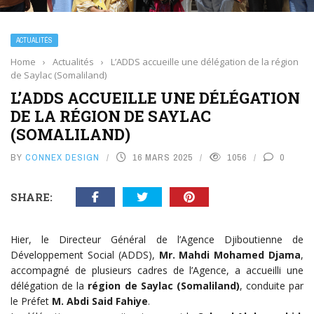
ACTUALITÉS
Home
›
Actualités
›
L’ADDS accueille une délégation de la région
de Saylac (Somaliland)
L’ADDS ACCUEILLE UNE DÉLÉGATION
DE LA RÉGION DE SAYLAC
(SOMALILAND)
BY
CONNEX DESIGN
16 MARS 2025
1056
0
SHARE:
Hier, le Directeur Général de l’Agence Djiboutienne de
Développement Social (ADDS),
Mr. Mahdi Mohamed Djama
,
accompagné de plusieurs cadres de l’Agence, a accueilli une
délégation de la
région de Saylac (Somaliland)
, conduite par
le Préfet
M. Abdi Said Fahiye
.