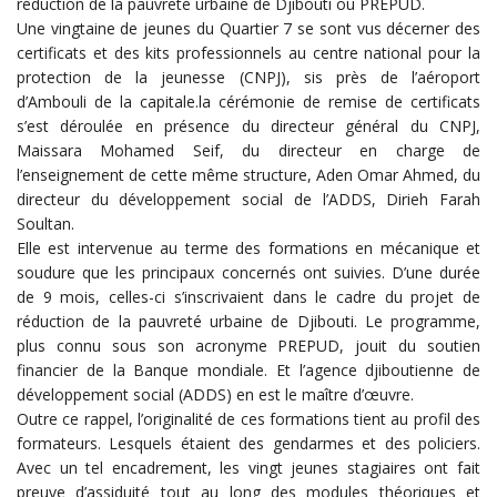
réduction de la pauvreté urbaine de Djibouti ou PREPUD.
Une vingtaine de jeunes du Quartier 7 se sont vus décerner des
certificats et des kits professionnels au centre national pour la
protection de la jeunesse (CNPJ), sis près de l’aéroport
d’Ambouli de la capitale.la cérémonie de remise de certificats
s’est déroulée en présence du directeur général du CNPJ,
Maissara Mohamed Seif, du directeur en charge de
l’enseignement de cette même structure, Aden Omar Ahmed, du
directeur du développement social de l’ADDS, Dirieh Farah
Soultan.
Elle est intervenue au terme des formations en mécanique et
soudure que les principaux concernés ont suivies. D’une durée
de 9 mois, celles-ci s’inscrivaient dans le cadre du projet de
réduction de la pauvreté urbaine de Djibouti. Le programme,
plus connu sous son acronyme PREPUD, jouit du soutien
financier de la Banque mondiale. Et l’agence djiboutienne de
développement social (ADDS) en est le maître d’œuvre.
Outre ce rappel, l’originalité de ces formations tient au profil des
formateurs. Lesquels étaient des gendarmes et des policiers.
Avec un tel encadrement, les vingt jeunes stagiaires ont fait
preuve d’assiduité tout au long des modules théoriques et