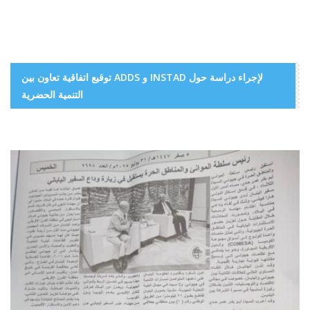
توقيع اتفاقية تعاون بين ADDS و INSTAD لإجراء دراسة حول
التنمية الحضرية