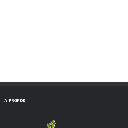
MAGAZINES
PUBLICATIONS @FR
MAGAZINE “AGIR” NUMÉRO 4 /
EDITORIAL.
Des valeurs dont la mesure ne peut être comble dans un
monde, emblématique de facteurs d’imprévisibilité et de
déchirements internes de sociétés et qui détient le triste
record jamais égalé ...
A PROPOS