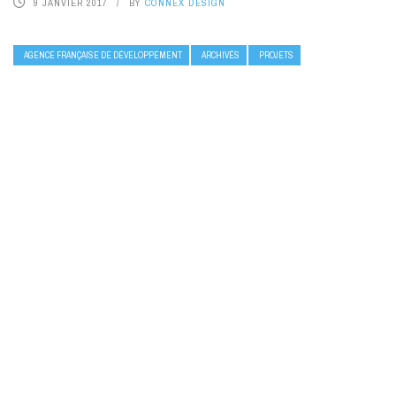
9 JANVIER 2017
BY
CONNEX DESIGN
AGENCE FRANÇAISE DE DÉVELOPPEMENT
ARCHIVÉS
PROJETS