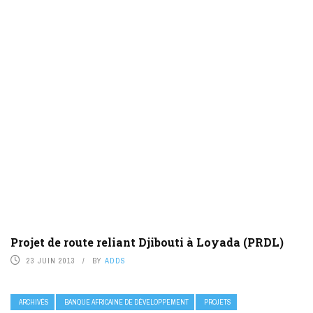
Projet de route reliant Djibouti à Loyada (PRDL)
23 JUIN 2013
BY
ADDS
ARCHIVÉS
BANQUE AFRICAINE DE DÉVELOPPEMENT
PROJETS