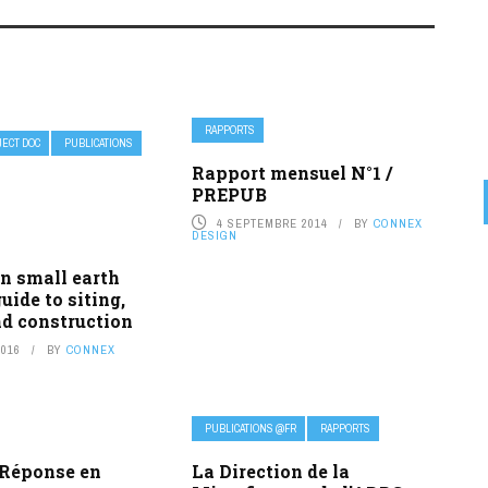
RAPPORTS
ECT DOC
PUBLICATIONS
Rapport mensuel N°1 /
PREPUB
4 SEPTEMBRE 2014
BY
CONNEX
DESIGN
n small earth
uide to siting,
nd construction
2016
BY
CONNEX
PUBLICATIONS @FR
RAPPORTS
 Réponse en
La Direction de la