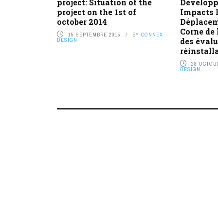
project: Situation of the
Dévelop
project on the 1st of
Impacts l
october 2014
Déplacem
Corne de 
15 SEPTEMBRE 2015
BY
CONNEX
des évalu
DESIGN
réinstalla
28 OCTOB
DESIGN