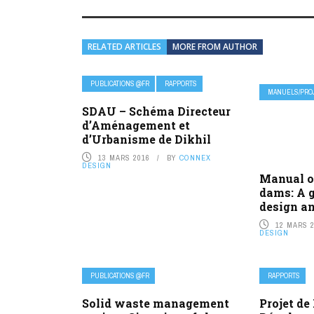
RELATED ARTICLES
MORE FROM AUTHOR
PUBLICATIONS @FR
RAPPORTS
MANUELS/PROJ
SDAU – Schéma Directeur
d’Aménagement et
d’Urbanisme de Dikhil
13 MARS 2016
BY
CONNEX
DESIGN
Manual o
dams: A g
design a
12 MARS 
DESIGN
PUBLICATIONS @FR
RAPPORTS
Solid waste management
Projet de