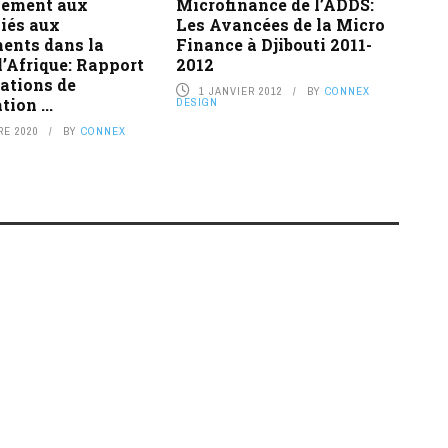
pement aux
Microfinance de l’ADDS:
iés aux
Les Avancées de la Micro
ents dans la
Finance à Djibouti 2011-
l’Afrique: Rapport
2012
ations de
1 JANVIER 2012
BY
CONNEX
tion ...
DESIGN
RE 2020
BY
CONNEX