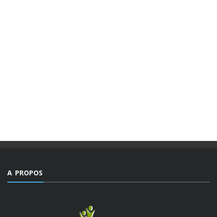
MAGAZINES
PUBLICATIONS @FR
MAGAZINE “AGIR” NUMÉRO 4 /
EDITORIAL.
Des valeurs dont la mesure ne peut être comble dans un
monde, emblématique de facteurs d’imprévisibilité et de
déchirements internes de sociétés et qui détient le triste
record jamais égalé ...
A PROPOS