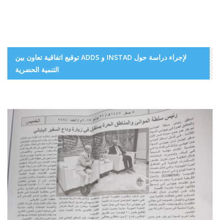
توقيع اتفاقية تعاون بين ADDS و INSTAD لإجراء دراسة حول
التنمية الحضرية