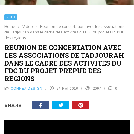
VIDÉO
Home
›
Vidéo
›
Reunion de concertation avec les associations
de Tadjourah dans le cadre des activités du FDC du projet PREPUD
des regions
REUNION DE CONCERTATION AVEC
LES ASSOCIATIONS DE TADJOURAH
DANS LE CADRE DES ACTIVITÉS DU
FDC DU PROJET PREPUD DES
REGIONS
BY
CONNEX DESIGN
24 MAI 2016
2097
0
SHARE: