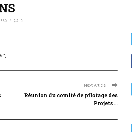
ONS
1560
0
il”]
Next Article
s
Réunion du comité de pilotage des
Projets ...