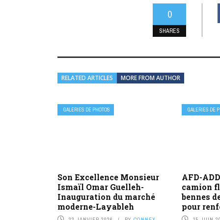
0
SHARES
RELATED ARTICLES
MORE FROM AUTHOR
GALERIES DE PHOTOS
GALERIES DE 
Son Excellence Monsieur
AFD-ADD
Ismaïl Omar Guelleh-
camion f
Inauguration du marché
bennes d
moderne-Layableh
pour renf
22 JANVIER 2026
BY
CONNEX
15 JUIN 2