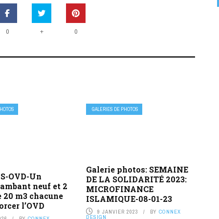
+
0
0
PHOTOS
GALERIES DE PHOTOS
Galerie photos: SEMAINE
S-OVD-Un
DE LA SOLIDARITÉ 2023:
lambant neuf et 2
MICROFINANCE
e 20 m3 chacune
ISLAMIQUE-08-01-23
orcer l’OVD
9 JANVIER 2023
BY
CONNEX
DESIGN
026
BY
CONNEX