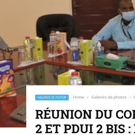
Home
›
Galeries de photos
›
GALERIES DE PHOTOS
RÉUNION DU COM
2 ET PDUI 2 BIS