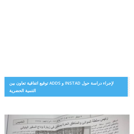
توقيع اتفاقية تعاون بين ADDS و INSTAD لإجراء دراسة حول
التنمية الحضرية