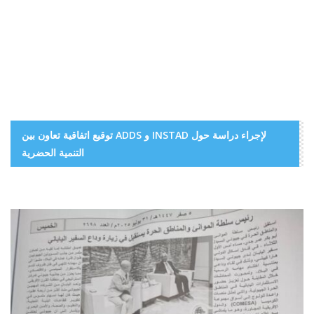
توقيع اتفاقية تعاون بين ADDS و INSTAD لإجراء دراسة حول
التنمية الحضرية