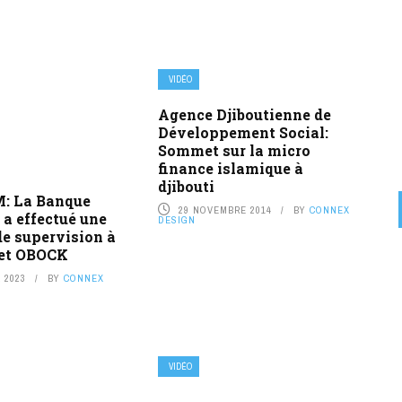
VIDÉO
Agence Djiboutienne de
Développement Social:
Sommet sur la micro
finance islamique à
djibouti
: La Banque
29 NOVEMBRE 2014
BY
CONNEX
a effectué une
DESIGN
e supervision à
 et OBOCK
 2023
BY
CONNEX
VIDÉO