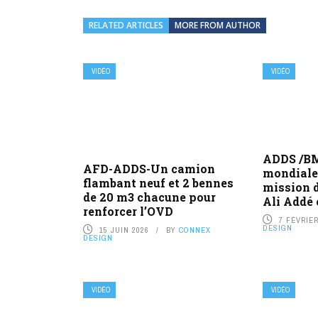
RELATED ARTICLES
MORE FROM AUTHOR
VIDÉO
VIDÉO
ADDS /BM
AFD-ADDS-Un camion
mondiale 
flambant neuf et 2 bennes
mission d
de 20 m3 chacune pour
Ali Addé
renforcer l’OVD
7 FÉVRIER
DESIGN
15 JUIN 2026
BY
CONNEX
DESIGN
VIDÉO
VIDÉO