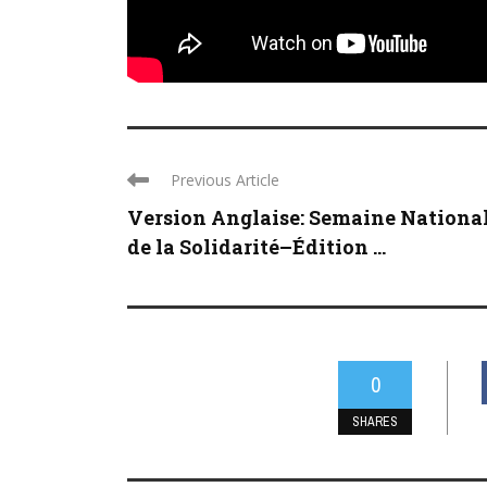
Previous Article
Version Anglaise: Semaine Nationa
de la Solidarité–Édition ...
0
SHARES