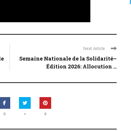
Next Article
le
Semaine Nationale de la Solidarité–
Édition 2026: Allocution ...
+
0
0