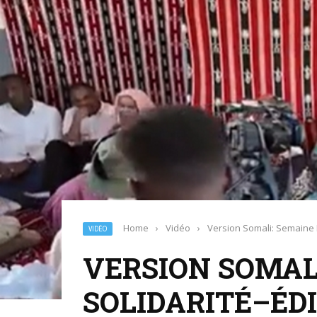
Home
›
Vidéo
›
Version Somali: Semaine Na
VIDÉO
VERSION SOMAL
SOLIDARITÉ–ÉDI