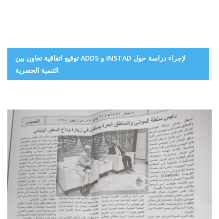
توقيع اتفاقية تعاون بين ADDS و INSTAD لإجراء دراسة حول
التنمية الحضرية