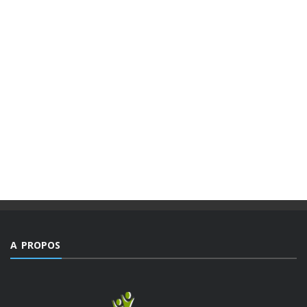
MAGAZINES
PUBLICATIONS @FR
MAGAZINE “AGIR” NUMÉRO 4 /
EDITORIAL.
Des valeurs dont la mesure ne peut être comble dans un
monde, emblématique de facteurs d’imprévisibilité et de
déchirements internes de sociétés et qui détient le triste
record jamais égalé ...
A PROPOS