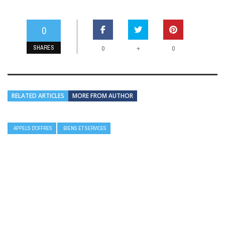
0
SHARES
+
0
0
RELATED ARTICLES
MORE FROM AUTHOR
APPELS D’OFFRES
BIENS ET SERVICES