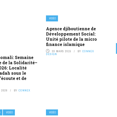
VIDÉO
Agence djiboutienne de
Développement Social:
Unité pilote de la micro
finance islamique
20 MARS 2015
BY
CONNEX
DESIGN
Somali: Semaine
 de la Solidarité–
026: Localité
Dadah sous le
l’écoute et de
 2026
BY
CONNEX
O
VIDÉO
VIDÉO