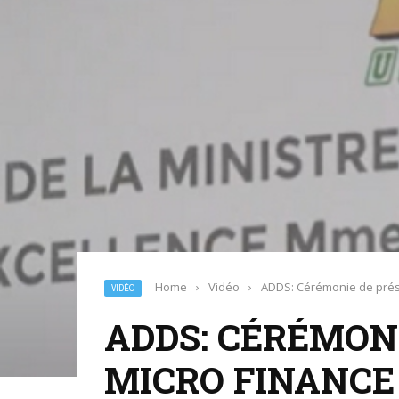
Home
›
Vidéo
›
ADDS: Cérémonie de prése
VIDÉO
ADDS: CÉRÉMONI
MICRO FINANCE