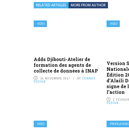
RELATED ARTICLES
MORE FROM AUTHOR
VIDÉO
VIDÉO
Adds Djibouti-Atelier de
Version 
formation des agents de
Nationale
collecte de données à INAP
Édition 2
16 NOVEMBRE 2017
BY
CONNEX
d’Alaili 
DESIGN
signe de 
l’action
2 FÉVRIER
DESIGN
VIDÉO
PROPEJA VIDÉ