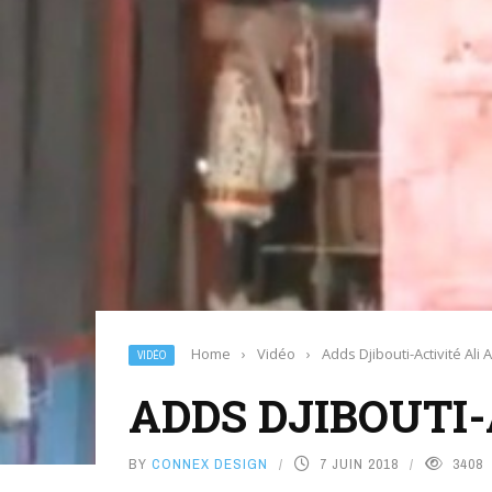
Home
›
Vidéo
›
Adds Djibouti-Activité Ali
VIDÉO
ADDS DJIBOUTI-
BY
CONNEX DESIGN
7 JUIN 2018
3408