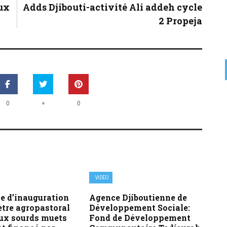
ux
Adds Djibouti-activité Ali addeh cycle
2 Propeja
+
0
0
VIDÉO
e d’inauguration
Agence Djiboutienne de
ètre agropastoral
Développement Sociale:
aux sourds muets
Fond de Développement