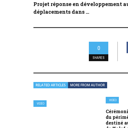
Projet réponse en développement a
déplacements dans ...
0
SHARES
RELATED ARTICLES
MORE FROM AUTHOR
VIDÉO
VIDÉO
Cérémoni
du périm
destiné 