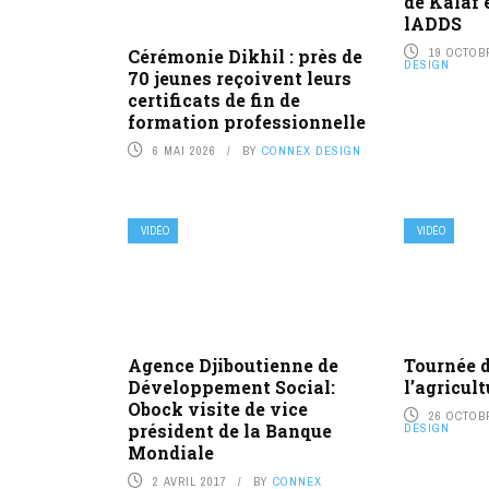
de Kalaf 
lADDS
19 OCTOB
Cérémonie Dikhil : près de
DESIGN
70 jeunes reçoivent leurs
certificats de fin de
formation professionnelle
6 MAI 2026
BY
CONNEX DESIGN
VIDÉO
VIDÉO
Agence Djiboutienne de
Tournée d
Développement Social:
l’agricul
Obock visite de vice
26 OCTOB
président de la Banque
DESIGN
Mondiale
2 AVRIL 2017
BY
CONNEX