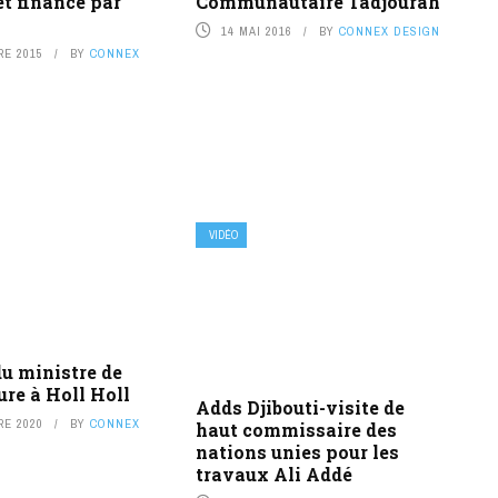
et financé par
Communautaire Tadjourah
14 MAI 2016
BY
CONNEX DESIGN
RE 2015
BY
CONNEX
VIDÉO
u ministre de
ture à Holl Holl
Adds Djibouti-visite de
RE 2020
BY
CONNEX
haut commissaire des
nations unies pour les
travaux Ali Addé