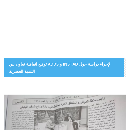
توقيع اتفاقية تعاون بين ADDS و INSTAD لإجراء دراسة حول
التنمية الحضرية