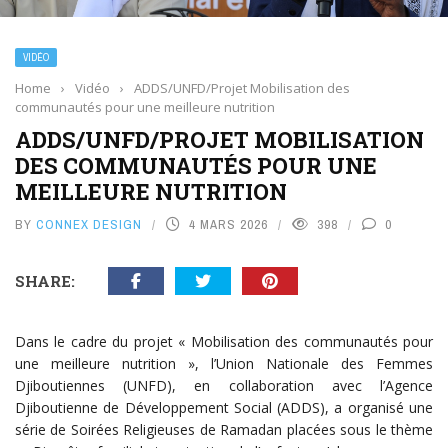
VIDÉO
Home
›
Vidéo
›
ADDS/UNFD/Projet Mobilisation des
communautés pour une meilleure nutrition
ADDS/UNFD/PROJET MOBILISATION
DES COMMUNAUTÉS POUR UNE
MEILLEURE NUTRITION
BY
CONNEX DESIGN
4 MARS 2026
398
0
SHARE:
Dans le cadre du projet « Mobilisation des communautés pour
une meilleure nutrition », l’Union Nationale des Femmes
Djiboutiennes (UNFD), en collaboration avec l’Agence
Djiboutienne de Développement Social (ADDS), a organisé une
série de Soirées Religieuses de Ramadan placées sous le thème