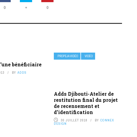
+
0
0
PROPEJA VIDÉO
VIDÉO
d’une bénéficiaire
013
BY
ADDS
Adds Djibouti-Atelier de
restitution final du projet
de recensement et
d’identification
30 JUILLET 2018
BY
CONNEX
DESIGN