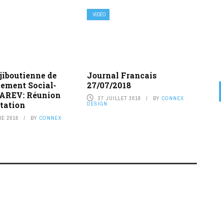
VIDÉO
jiboutienne de
Journal Francais
ement Social-
27/07/2018
RAREV: Réunion
27 JUILLET 2018
BY
CONNEX
tation
DESIGN
RE 2016
BY
CONNEX