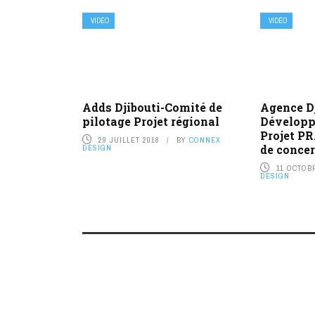
VIDÉO
VIDÉO
Adds Djibouti-Comité de
Agence D
pilotage Projet régional
Développ
Projet P
29 JUILLET 2018
BY
CONNEX
de concer
DESIGN
11 OCTOB
DESIGN