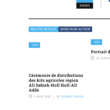
SHARES
RELATED ARTICLES
MORE FROM AUTHOR
VIDÉO
VIDÉO
Portrait 
22 JUIN 2
Cérémonie de distributions
des kits agricoles région
Ali Sabieh-Holl Holl-Ali
Addé
8 AOÛT 2018
BY
CONNEX DESIGN