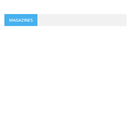
MAGAZINES
MAGAZINES
PUBLICATIONS @FR
MAGAZINE “AGIR” NUMÉRO 4 /
EDITORIAL.
Des valeurs dont la mesure ne peut être comble dans un
monde, emblématique de facteurs d’imprévisibilité et de