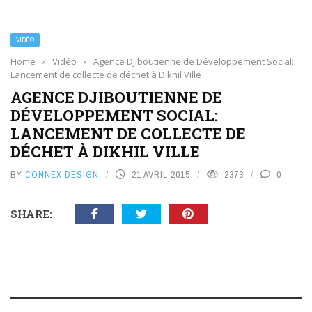
VIDÉO
Home
›
Vidéo
›
Agence Djiboutienne de Développement Social:
Lancement de collecte de déchet à Dikhil Ville
AGENCE DJIBOUTIENNE DE
DÉVELOPPEMENT SOCIAL:
LANCEMENT DE COLLECTE DE
DÉCHET À DIKHIL VILLE
BY
CONNEX DESIGN
21 AVRIL 2015
2373
0
SHARE: