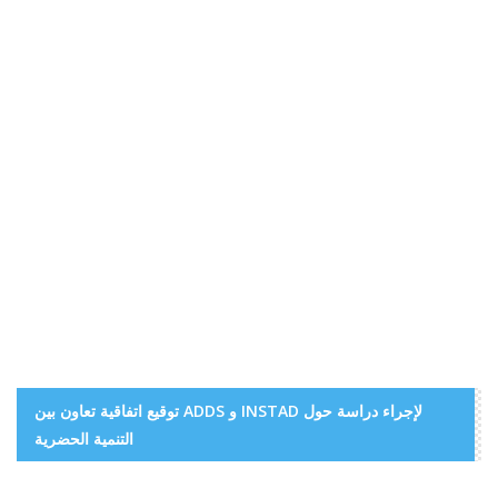
توقيع اتفاقية تعاون بين ADDS و INSTAD لإجراء دراسة حول
التنمية الحضرية