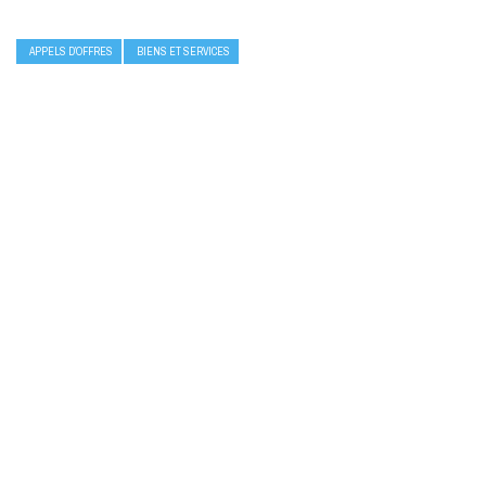
APPELS D’OFFRES
BIENS ET SERVICES