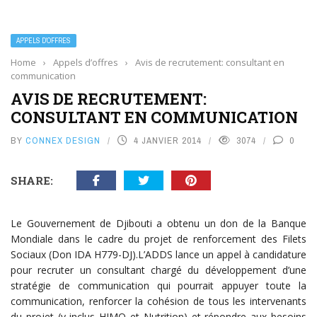
APPELS D’OFFRES
Home
›
Appels d’offres
›
Avis de recrutement: consultant en
communication
AVIS DE RECRUTEMENT:
CONSULTANT EN COMMUNICATION
BY
CONNEX DESIGN
4 JANVIER 2014
3074
0
SHARE:
Le Gouvernement de Djibouti a obtenu un don de la Banque
Mondiale dans le cadre du projet de renforcement des Filets
Sociaux (Don IDA H779-DJ).L’ADDS lance un appel à candidature
pour recruter un consultant chargé du développement d’une
stratégie de communication qui pourrait appuyer toute la
communication, renforcer la cohésion de tous les intervenants
du projet (y inclus HIMO et Nutrition) et répondre aux besoins