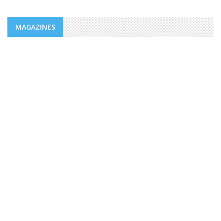
MAGAZINES
MAGAZINES
PUBLICATIONS @FR
MAGAZINE “AGIR” NUMÉRO 4 /
EDITORIAL.
Des valeurs dont la mesure ne peut être comble dans un
monde, emblématique de facteurs d’imprévisibilité et de
déchirements internes de sociétés et qui détient le triste