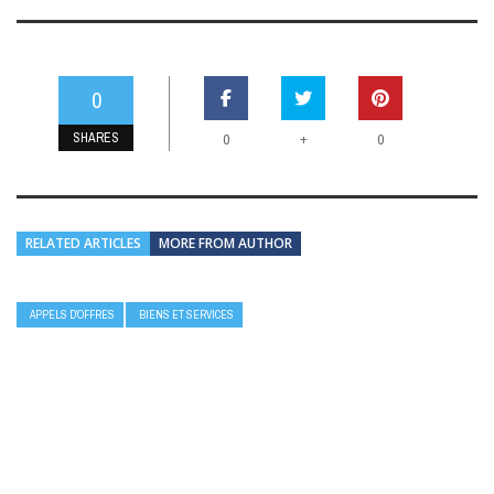
0
SHARES
+
0
0
RELATED ARTICLES
MORE FROM AUTHOR
APPELS D’OFFRES
BIENS ET SERVICES