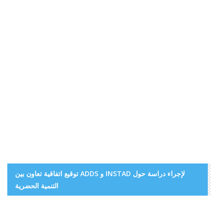
توقيع اتفاقية تعاون بين ADDS و INSTAD لإجراء دراسة حول
التنمية الحضرية