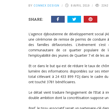
BY
CONNEX DESIGN
8 AVRIL 2019
2242
SHARE:
L’agence djiboutienne de développement social (
une cérémonie de remise de permis de conduire à 9
des familles défavorisées. L’événement s’es
communautaire de ce quartier populaire de la c
l’employabilité des jeunes de Quartier 7 et de les ai
Et ce dans le but qui est de réduire le taux de chôm
lumière des informations disponibles sur ses inte
total s’élevant à 24 433 899 FDJ dans le cadre 
ont touché 3781 bénéficiaires.
Le détail vient traduire l’engagement de l’Etat à 
double ambition dont la concrétisation suppose un
Bref, le tissu associatif serait un partenaire-clé d