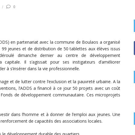
0
ADDS) en partenariat avec la commune de Boulaos a organisé
9 jeunes et de distribution de 50 tablettes aux élèves issus
t déroulé dimanche dernier au centre de développement
apitale. Il s’agissait pour ses instigateurs d’améliorer
der à s’insérer dans la vie professionnelle.
age et de lutter contre l’exclusion et la pauvreté urbaine. A la
rventions, l’ADDS a financé à ce jour 50 projets avec un coût
du Fonds de développement communautaire. Ces microprojets
investir dans l’homme et à donner de l’emploi aux jeunes. Une
 renforcement de capacités des associations locales.
ans le développement durable des quartiers.